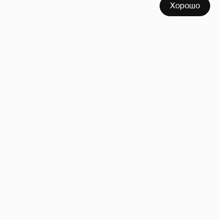
Хорошо
Сколько Собчак заплатит за архив своей
перeписки в Telegram?
3