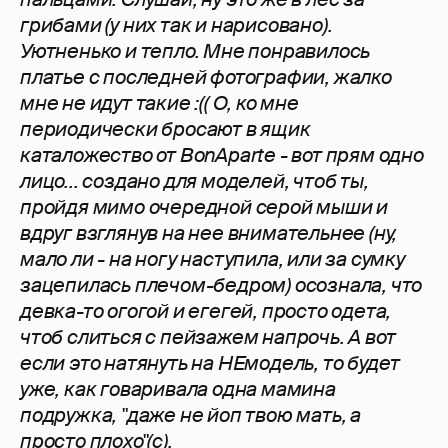
грибами (у них так и нарисовано).
Уютненько и тепло. Мне понравилось
платье с последней фотографии, жалко
мне не идут такие :(( О, ко мне
периодически бросают в ящик
каталожество от BonAparte - вот прям одно
лицо... создано для моделей, чтоб ты,
пройдя мимо очередной серой мыши и
вдруг взглянув на нее внимательнее (ну,
мало ли - на ногу наступила, или за сумку
зацепилась плечом-бедром) осознала, что
девка-то огогой и егегей, просто одета,
чтоб слиться с пейзажем напрочь. А вот
если это натянуть на НЕмодель, то будет
уже, как говаривала одна мамина
подружка, "даже не йоп твою мать, а
просто плохо"(с).