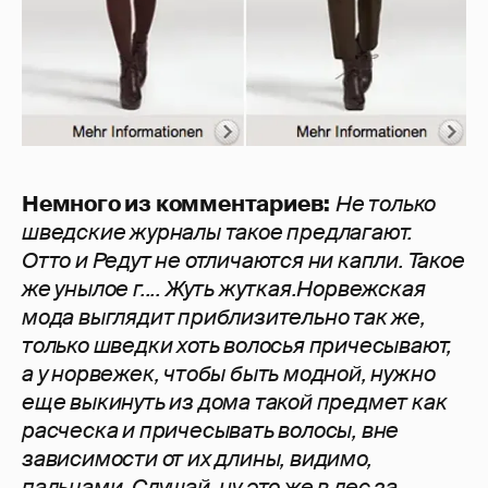
Немного из комментариев:
Не только
шведские журналы такое предлагают.
Отто и Редут не отличаются ни капли. Такое
же унылое г.... Жуть жуткая.Норвежская
мода выглядит приблизительно так же,
только шведки хоть волосья причесывают,
а у норвежек, чтобы быть модной, нужно
еще выкинуть из дома такой предмет как
расческа и причесывать волосы, вне
зависимости от их длины, видимо,
пальцами. Слушай, ну это же в лес за