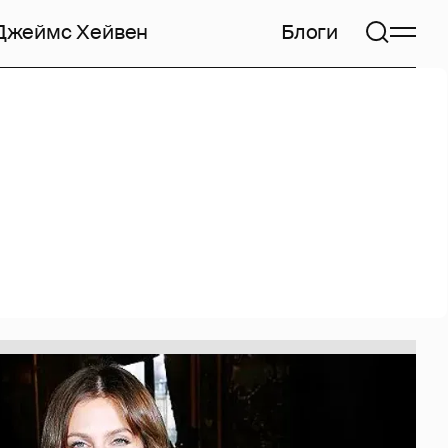
Джеймс Хейвен
Блоги