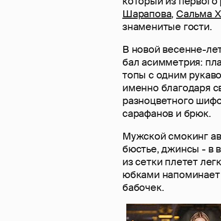
который из первого
Шарапова
,
Сальма 
знаменитые гости.
В новой весенне-ле
бал асимметрия: пл
топы с одним рукав
именно благодаря 
разноцветного шифо
сарафанов и брюк.
Мужской смокинг ав
бюстье, джинсы - в
из сетки плетет ле
юбками напоминает 
бабочек.