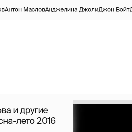
ов
Антон Маслов
Анджелина Джоли
Джон Войт
ва и другие
есна-лето 2016