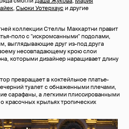
 ряда смогли
Даша Жукова
,
Мария
Хайек
,
Сьюки Уотерхаус
и другие
тней коллекции Стеллы Маккартни правит
атья-поло с "искромсанными" подолами,
ом, выглядывающие друг из-под друга
своему несовпадающему крою слои
на, которыми дизайнер наращивает длину
тор превращает в коктейльное платье-
 вечерний туалет с обнаженными плечами,
гкие сарафаны, а легкими плиссированными
о красочных крыльях тропических