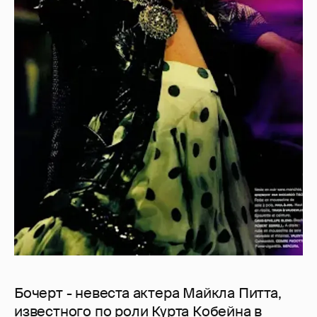
Бочерт - невеста актера Майкла Питта,
известного по роли Курта Кобейна в