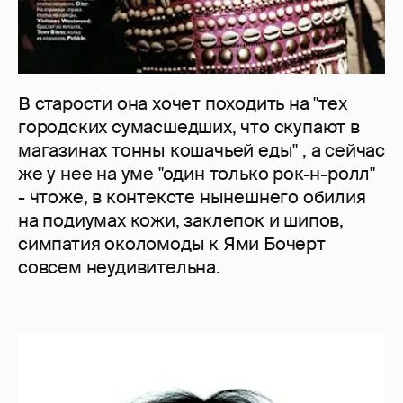
В старости она хочет походить на "тех
городских сумасшедших, что скупают в
магазинах тонны кошачьей еды" , а сейчас
же у нее на уме "один только рок-н-ролл"
- чтоже, в контексте нынешнего обилия
на подиумах кожи, заклепок и шипов,
симпатия околомоды к Ями Бочерт
совсем неудивительна.