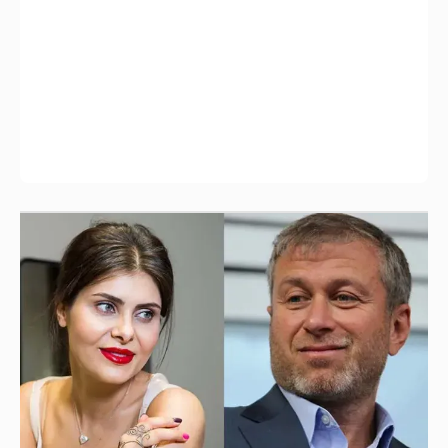
И снова невеста
357