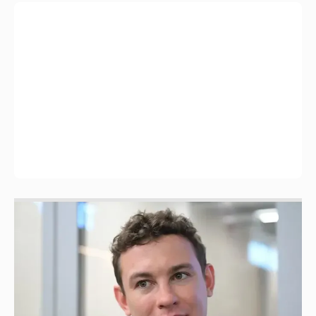
Никита Кологривый высказался насчёт
ИИ
1