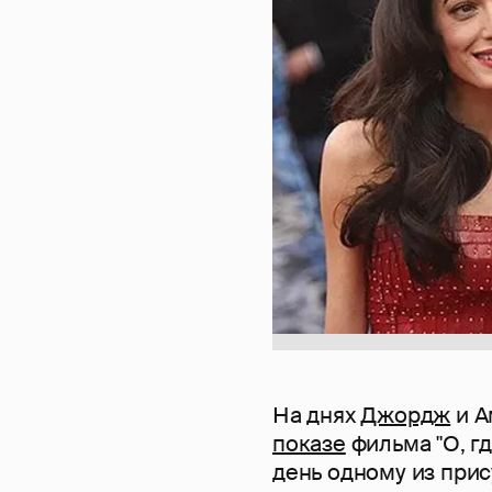
На днях
Джордж
и А
показе
фильма "О, гд
день одному из при