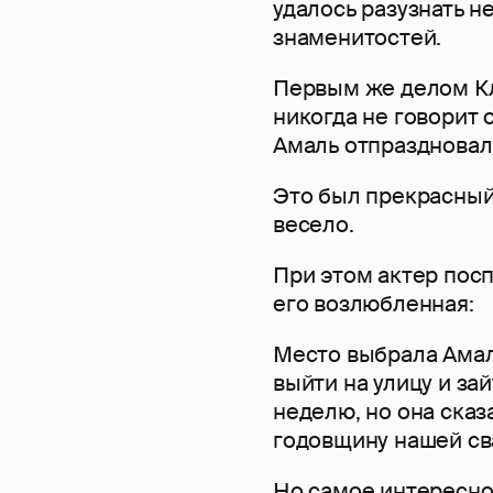
удалось разузнать 
знаменитостей.
Первым же делом Клу
никогда не говорит о
Амаль отпраздновал
Это был прекрасный
весело.
При этом актер пос
его возлюбленная:
Место выбрала Амал
выйти на улицу и зай
неделю, но она сказа
годовщину нашей сва
Но самое интересное