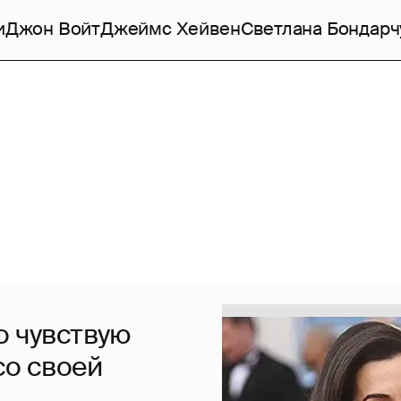
и
Джон Войт
Джеймс Хейвен
Светлана Бондарч
о чувствую
со своей