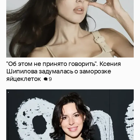
яйцеклеток
9
В сети высмеяли Наталию Архангельскую
из "Антиглянца" за рецензию на роман
Юрия Олеши
6