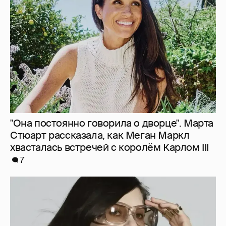
Стюарт рассказала, как Меган Маркл
хвасталась встречей с королём Карлом III
7
"Об этом не принято говорить". Ксения
Шипилова задумалась о заморозке