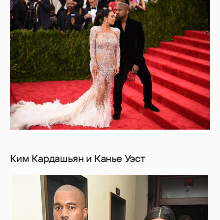
Ким Кардашьян и Канье Уэст