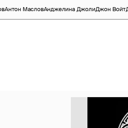
ов
Антон Маслов
Анджелина Джоли
Джон Войт