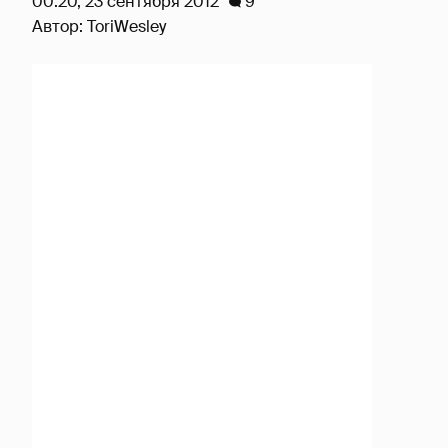
00:20, 23 сентября 2012
9
Автор:
ToriWesley