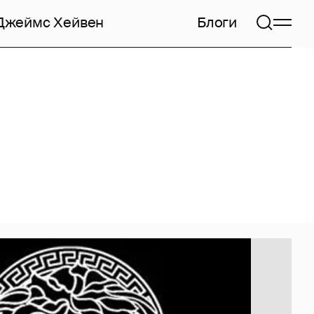
Джеймс Хейвен
Блоги