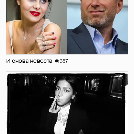
И снова невеста
357