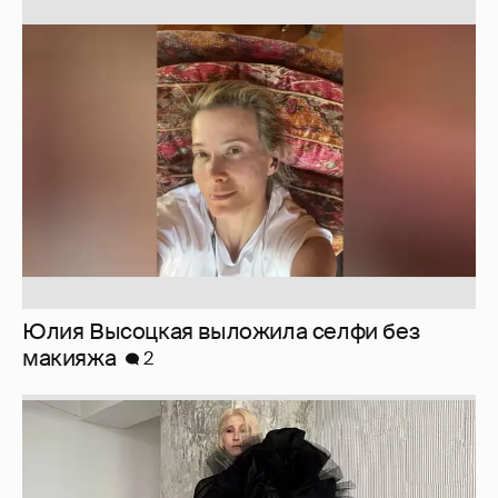
Юлия Высоцкая выложила селфи без
макияжа
2
Журналистка Сулим примерила новый
образ
6