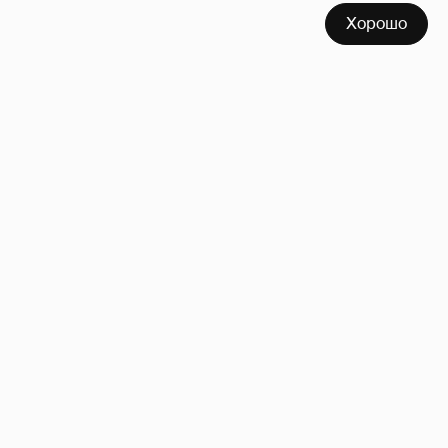
Хорошо
Анастасия Гребенкина, Женя Малахова,
Оксана Русланова и другие гости
фестиваля «Баланс вкуса и ритма»:
рассматриваем летние образы