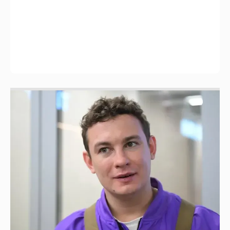
Никита Кологривый высказался насчёт
ИИ
1