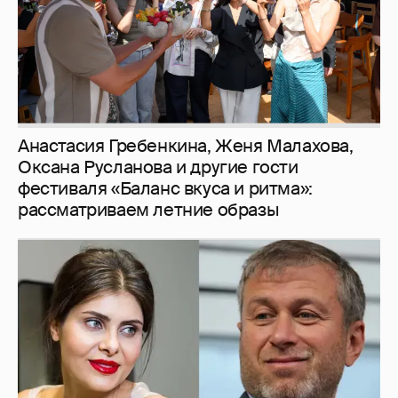
И снова невеста
357