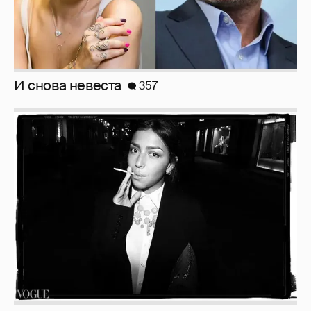
Рублёвские дочки
187