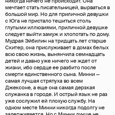
никогда ничего не происходит. Она
мечтает стать писательницей, вырваться в
большой мир. Но для приличной девушки
с Юга не пристало тешиться столь
глупыми иллюзиями, приличной девушке
следует выйти замуж и хлопотать по дому.
Мудрая Эйбилин на тридцать лет старше
Скитер, она прислуживает в домах белых
всю свою жизнь, вынянчила семнадцать
детей и давно уже ничего не ждет от
жизни, ибо сердце ее разбито после
смерти единственного сына. Минни —
самая лучшая стряпуха во всем
Джексоне, а еще она самая дерзкая
служанка в городе. И острый язык не раз
уже сослужил ей плохую службу. На
одном месте Минни никогда подолгу не
задерживается. Но с Минни лучше не