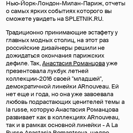
Нью-Йорк-Лондон-Милан-Париж, отчеты
о самых ярких событиях которого вы
сможете увидеть на SPLETNIK.RU.
Традиционно принимающие эстафету у
главных модных столиц, на этот раз
российские дизайнеры решили не
дожидаться окончания парижских
дефиле. Так,
Анастасия Романцова
уже
презентовала лукбук летней
коллекции-2016 своей "младшей",
демократичной линейки ARnouveau. Ей
нет еще и года, но она уже завоевала
любовь подрастающих ценителей темы a
la russe, которую Анастасия Романцова
развивает как в коллекциях ARnouveau,
так и в рамках основной линейки - A La
Russe Anastasia Romantsova, щедро