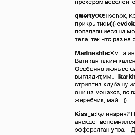
прохером веселей, ср
qwerty00:
lisenok, 
прикрытием)))
evdok
попадавшиеся на мо
тела, так что раз на
Marineshta:
Хм...а и
Ватикан таким кале
Особенно июнь со с
выглядит,мм...
lkarkh
стриптиз-клуба ну и
они на монахов, во в
жеребчик, май... ))
Kiss_a:
Кулинария? Нд
анекдот вспомнился.
эффералган упса. - Д