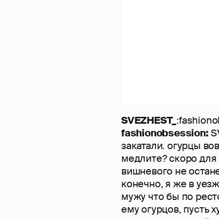
SVEZHEST_
:fashion
fashionobsession:
SV
закатали. огурцы во
медлите? скоро для 
вишневого не остане
конечно, я же в уез
мужу что бы по рест
ему огурцов, пусть х