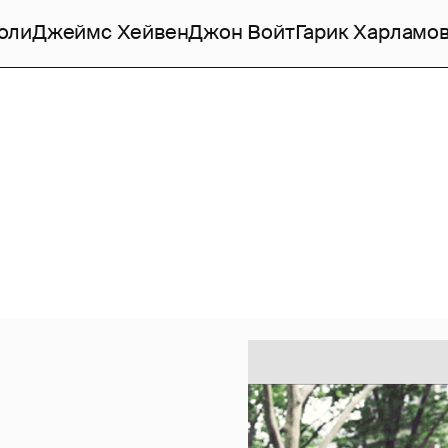
оли
Джеймс Хейвен
Джон Войт
Гарик Харламо