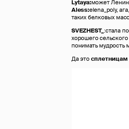
Lytaya:
может Ленин 
Aless:
elena_poly, а
таких белковых масо
SVEZHEST_
:стала п
хорошего сельского 
понимать мудрость 
Да это
сплетницам