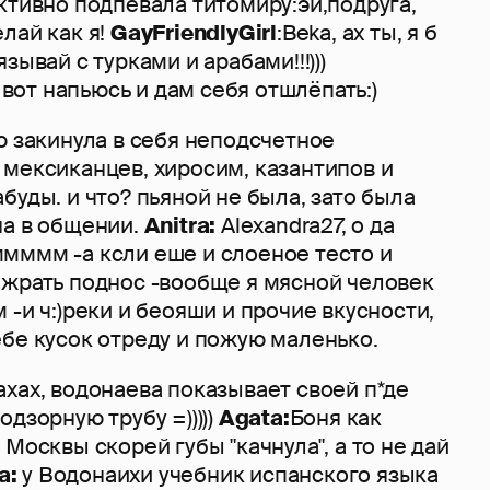
ктивно подпевала титомиру:эй,подруга,
лай как я!
GayFriendlyGirl
:Beka, ах ты, я б
зывай с турками и арабами!!!)))
, вот напьюсь и дам себя отшлёпать:)
ю закинула в себя неподсчетное
 мексиканцев, хиросим, казантипов и
буды. и что? пьяной не была, зато была
на в общении.
Anitra:
Alexandra27, о да
мммм -а ксли еше и слоеное тесто и
ожрать поднос -вообще я мясной человек
 -и ч:)реки и беояши и прочие вкусности,
бе кусок отреду и пожую маленько.
ахах, водонаева показывает своей п*де
дзорную трубу =)))))
Agata:
Боня как
 Москвы скорей губы "качнула", а то не дай
a:
у Водонаихи учебник испанского языка