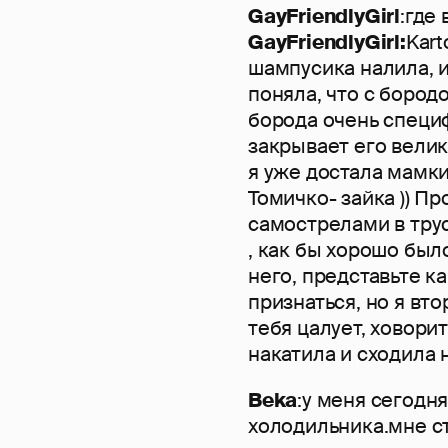
GayFriendlyGirl
:где 
GayFriendlyGirl:
Kart
шампусика налила, и 
поняла, что с бородо
борода очень специф
закрывает его вели
я уже достала мамки
Томичко- зайка )) П
самострелами в трус
, как бы хорошо был
него, представьте ка
признаться, но я вто
тебя цалует, ховори
накатила и сходила н
Beka
:у меня сегодн
холодильника.мне ст