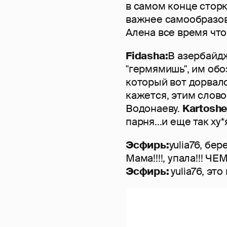
в самом конце сторки
важнее самообразо
Алена все время что
Fidasha:
В азербайд
"гермямишь", им обо
который вот дорвалс
кажется, этим слов
Водонаеву.
Kartoshe
парня...и еще так ху
Эсфирь:
yulia76, бе
Мама!!!!, упала!!! Ч
Эсфирь:
yulia76, эт