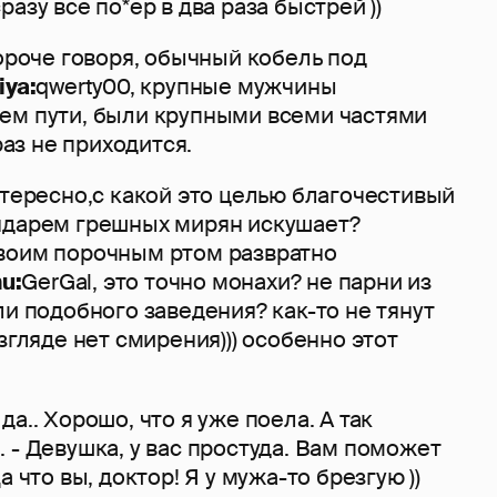
азу всё по*ер в два раза быстрей ))
Короче говоря, обычный кобель под
iya:
qwerty00, крупные мужчины
ем пути, были крупными всеми частями
 раз не приходится.
нтересно,с какой это целью благочестивый
ндарем грешных мирян искушает?
воим порочным ртом развратно
u:
GerGal, это точно монахи? не парни из
ли подобного заведения? как-то не тянут
згляде нет смирения))) особенно этот
а.. Хорошо, что я уже поела. А так
 - Девушка, у вас простуда. Вам поможет
а что вы, доктор! Я у мужа-то брезгую ))