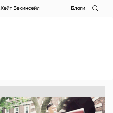
в
Кейт Бекинсейл
Блоги