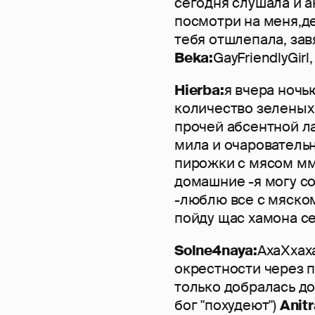
сегодня слушала и а
посмотри на меня,де
тебя отшлепала, завя
Beka:
GayFriendlyGirl
Hierba:
я вчера ночь
количество зеленых
прочей абсентной ла
мила и очарователь
пирожки с мясом мм
домашние -я могу с
-люблю все с мяском
пойду щас хамона се
Solne4naya:
АхаХхах
окрестности через по
только добралась до
бог "похудеют")
Anitr