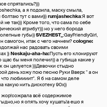
все спрятались?)))
oshechka, а я подоила, маску смыла,
болтаю тут с вами)))
rumjashechka
:Я вот
й не так))) Кроме того, что сама по себе
ический атрибут))) но у него борода
колепные губы))
SVEZHEST_
:GayFriendlyGirl,
н самогон, итак с чего начнем?
cologne:
родолжай нас радовать своими
ах ))
Neskaju-aha-ha:
Пусть его клонируют
о щас бы меня полечил)) а губища какие у
к он целуется )))Девочки стыдно
рой день хожу пою песню Руки Вверх " а он
т что любиииит". Я б на самом деле
а какую нить дискотеку 90х))
я жор!сожрала всё содержимое
ыдно,но я опять хочу кушать!а ешо я