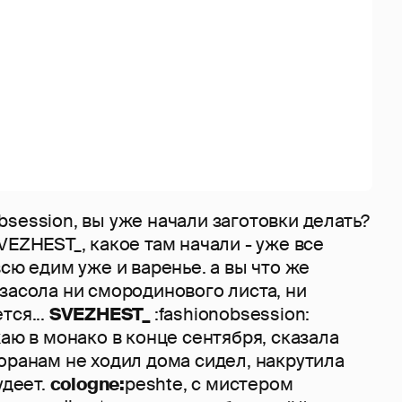
obsession, вы уже начали заготовки делать?
EZHEST_, какое там начали - уже все
всю едим уже и варенье. а вы что же
засола ни смородинового листа, ни
тся...
SVEZHEST_
:fashionobsession:
жаю в монако в конце сентября, сказала
оранам не ходил дома сидел, накрутила
удеет.
cologne:
peshte, с мистером