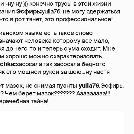
 -ну ну ))) конечно трусы в этой жизни
вания
Эсфирь:
yulia76, не могу сдержаться -
-то в рот тянет, это профессиональное!
жанском языке есть такое слово
значают человека которому все мало,
я до чего-то и теперь с ума сходит. Мне
ом хорошо можно охарактеризовать
chka:
засосала так засосала бедного
*як его мощной рукой за шею...ну настя
рет мазок, не снимая пуанты
yulia76
:Эсфирь,
ЕМ? Чем берет мазок??????? Ааааааааа!!!
о врачебная тайна!