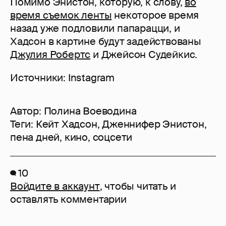
Помимо Энистон, которую, к слову,
во
время съемок ленты
некоторое время
назад уже подловили папарацци, и
Хадсон в картине будут задействованы
Джулия Робертс
и Джейсон Судейкис.
Источники: Instagram
Автор:
Полина Воеводина
Теги:
Кейт Хадсон
,
Дженнифер Энистон
,
пена дней
,
кино
,
соцсети
10
Войдите в аккаунт
, чтобы читать и
оставлять комментарии