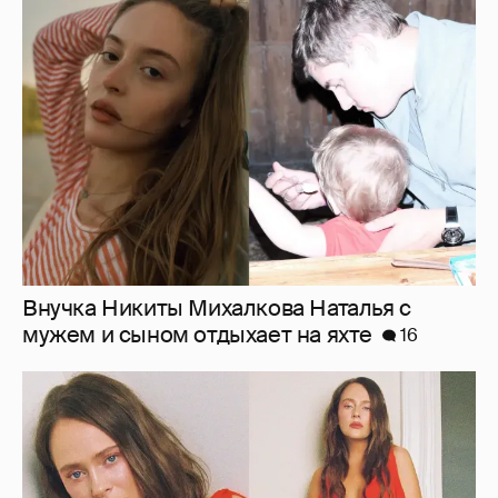
Внучка Никиты Михалкова Наталья с
мужем и сыном отдыхает на яхте
16
"Лолита". Аглая Тарасова снялась в мини-
платье с декольте и чулках
42