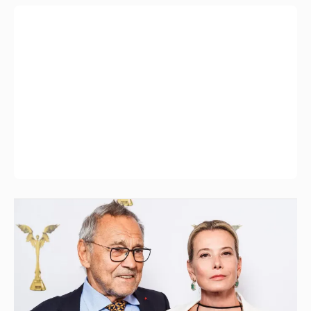
В сети появилось архивное фото Андрея
Кончаловского и Юлии Высоцкой на
отдыхе в Италии
18