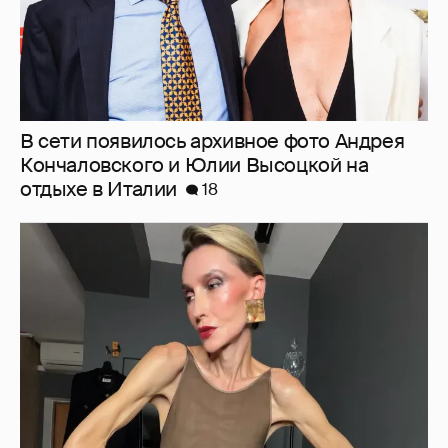
"Люблю своё тело". 52-летняя Наталья
Максимова показала фигуру в "голых"
образах
63