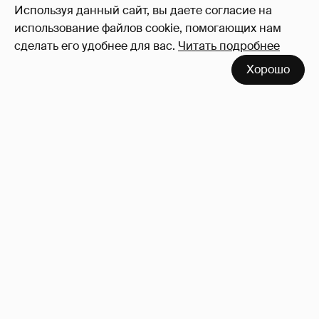
Используя данный сайт, вы даете согласие на
использование файлов cookie, помогающих нам
сделать его удобнее для вас.
Читать подробнее
Хорошо
53-летний брат Анджелины Джоли
совершил каминг-аут* после развода с
женой
42