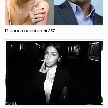
Рублёвские дочки
187