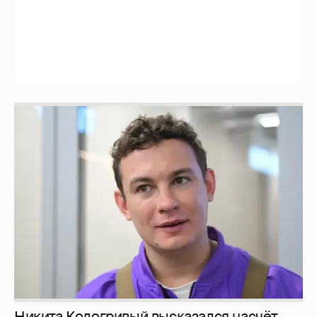
Никита Кологривый высказался насчёт
ИИ
1