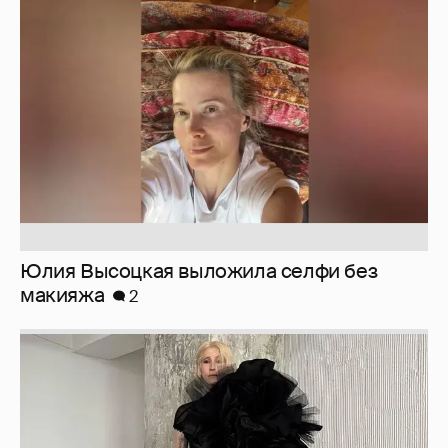
Юлия Высоцкая выложила селфи без
макияжа
2
Журналистка Сулим примерила новый
образ
6