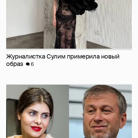
И снова невеста
357