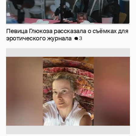
Юлия Высоцкая выложила селфи без
макияжа
2