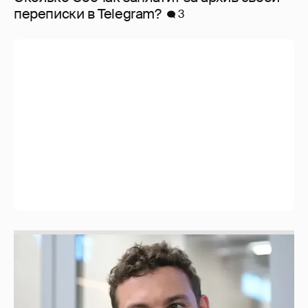
перeписки в Telegram?
3
Никита Кологривый высказался насчёт
ИИ
1