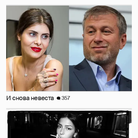
И снова невеста
357
Рублёвские дочки
187