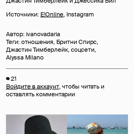
Джастин Тимберлейк и Джессика Бил
Источники:
E!Online
, Instagram
Автор:
ivanovadaria
Теги:
отношения
,
Бритни Спирс
,
Джастин Тимберлейк
,
соцсети
,
Alyssa Milano
21
Войдите в аккаунт
, чтобы читать и
оставлять комментарии