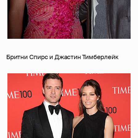
Бритни Спирс и Джастин Тимберлейк