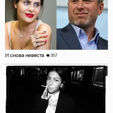
Рублёвские дочки
187