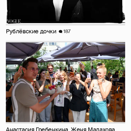
Анастасия Гребенкина, Женя Малахова,
Оксана Русланова и другие гости
фестиваля «Баланс вкуса и ритма»:
рассматриваем летние образы