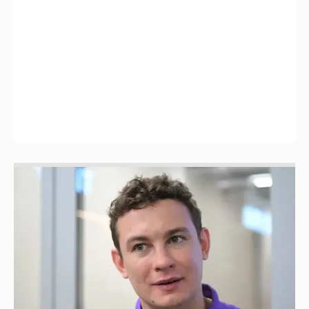
Никита Кологривый высказался насчёт
ИИ
1