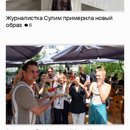
Анастасия Гребенкина, Женя Малахова,
Оксана Русланова и другие гости
фестиваля «Баланс вкуса и ритма»:
рассматриваем летние образы