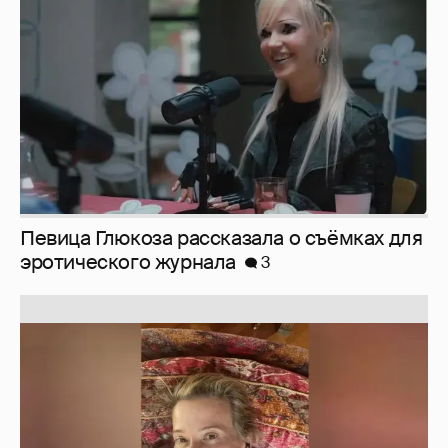
эротического журнала
3
Юлия Высоцкая выложила селфи без
макияжа
2