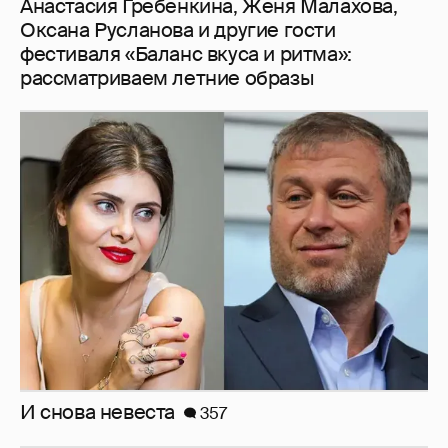
И снова невеста
357