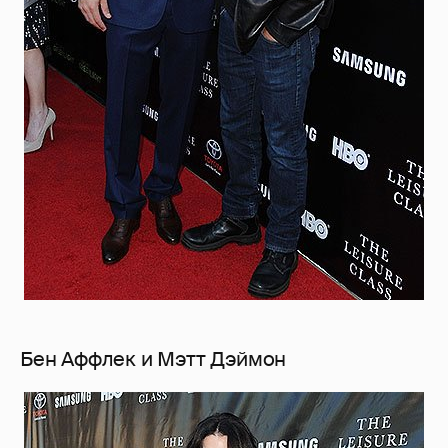
Бен Аффлек и Мэтт Дэймон