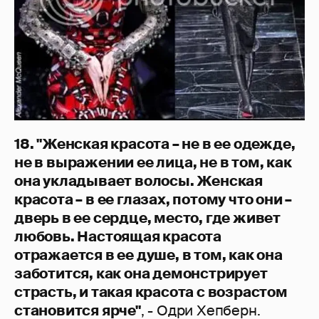
18. "Женская красота – не в ее одежде,
не в выражении ее лица, не в том, как
она укладывает волосы. Женская
красота – в ее глазах, потому что они –
дверь в ее сердце, место, где живет
любовь. Настоящая красота
отражается в ее душе, в том, как она
заботится, как она демонстрирует
страсть, и такая красота с возрастом
становится ярче"
, - Одри Хепберн.