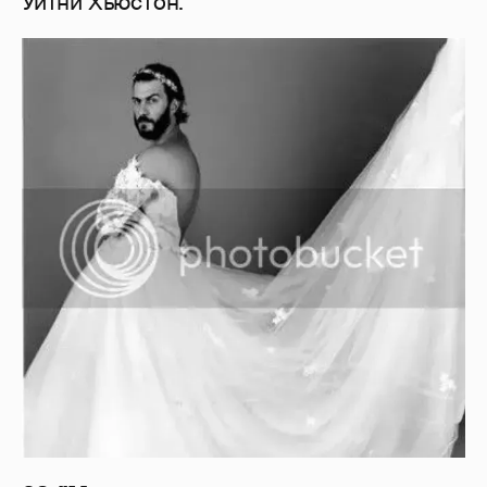
Уитни Хьюстон.