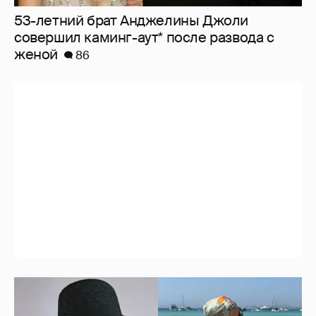
53-летний брат Анджелины Джоли
совершил каминг-аут* после развода с
женой
86
Где и как отдыхают Ксения Собчак с