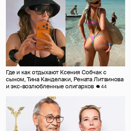
сыном, Тина Канделаки, Рената Литвинова
и экс-возлюбленные олигархов
44
В сети появилось архивное фото Андрея
Кончаловского и Юлии Высоцкой на
отдыхе в Италии
12