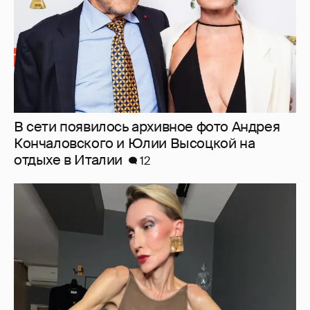
"Люблю своё тело". 52-летняя Наталья
Максимова показала фигуру в "голых"
образах
45