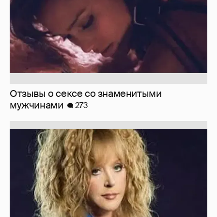
Знаменитости со странным "сексуальным
поведением"
180
Вдова Балабанова о вдове Бодрова
119