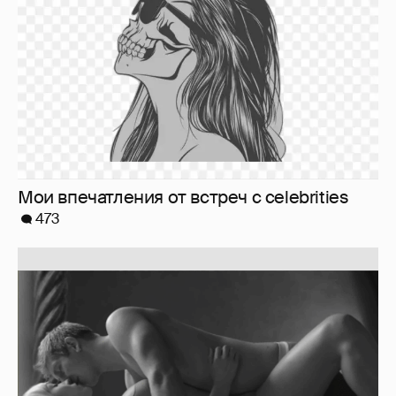
Softporn
89