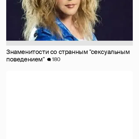
Мои впечатления от встреч с celebrities
473