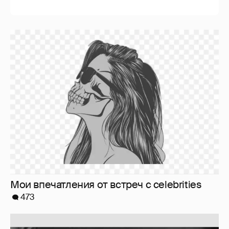
Softporn
89