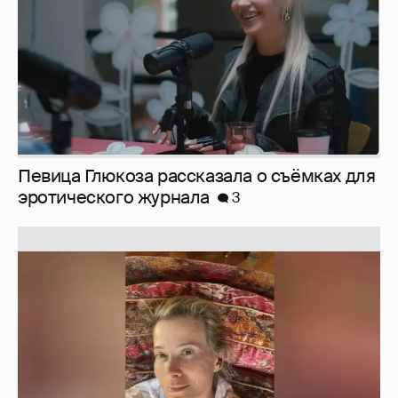
Юлия Высоцкая выложила селфи без
макияжа
2