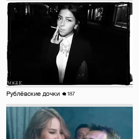
Рублёвские дочки
187
Неужели правда?
143