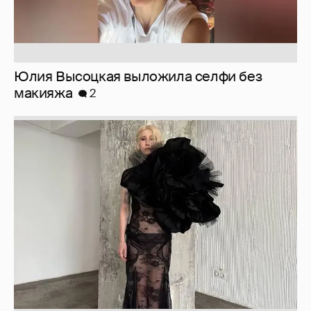
Журналистка Сулим примерила новый
образ
6