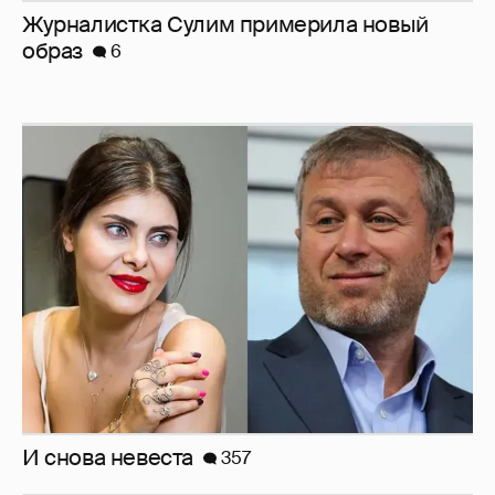
И снова невеста
357