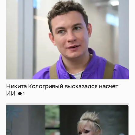
Никита Кологривый высказался насчёт
ИИ
1
Певица Глюкоза рассказала о съёмках для
эротического журнала
3