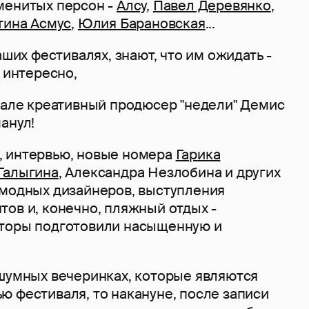
менитых персон -
Алсу
,
Павел Деревянко
,
тина Асмус
,
Юлия Барановская
...
аших фестивалях, знают, что им ожидать -
и интересно,
ачале креативный продюсер "недели" Демис
анул!
 интервью, новые номера
Гарика
Галыгина
, Александра Незлобина и других
 модных дизайнеров, выступления
ов и, конечно, пляжный отдых -
торы подготовили насыщенную и
 шумных вечеринках, которые являются
ю фестиваля, то накануне, после записи