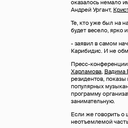
оказалось немало и
Андрей Ургант,
Крис
Те, кто уже был на н
будет весело, ярко 
- заявил в самом н
Карибидис. И не обм
Пресс-конференции,
Харламова
,
Вадима 
резидентов, показы
популярных музыкант
программу организа
занимательную.
Если же говорить о
неотъемлемой часть