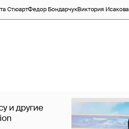
та Стюарт
Федор Бондарчук
Виктория Исакова
су и другие
ion