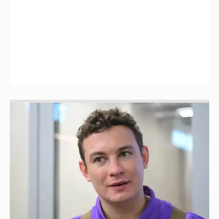
Никита Кологривый высказался насчёт
ИИ
1