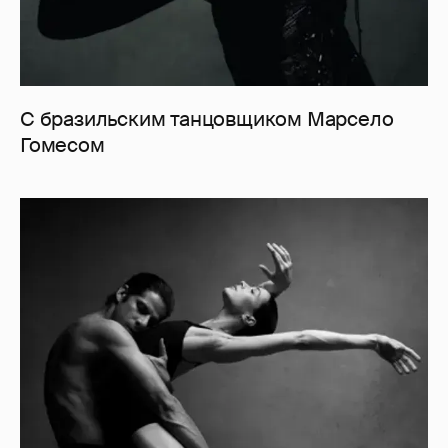
С бразильским танцовщиком Марсело
Гомесом