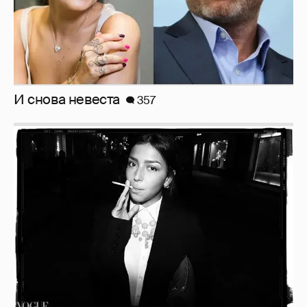
Рублёвские дочки
187