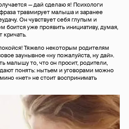
получается — дай сделаю я! Психологи
 фраза травмирует малыша и заранее
удачу. Он чувствует себя глупым и
м боится уже проявить инициативу, думая,
т кричать.
успокойся! Тяжело некоторым родителям
вое заунывное «ну пожалуйста, ну дай».
ть малышу то, что он просит, родители,
 дают понять: нытьем и уговорами можно
амино «нет» не стоит воспринимать