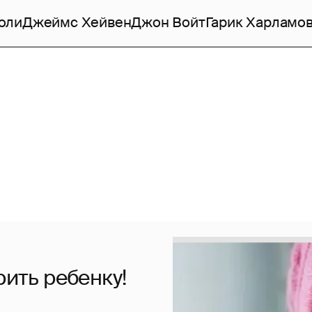
оли
Джеймс Хейвен
Джон Войт
Гарик Харламо
рить ребенку!