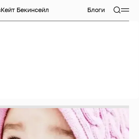
в
Кейт Бекинсейл
Блоги