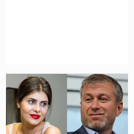
И снова невеста
357
Анастасия Гребенкина, Женя Малахова,
Оксана Русланова и другие гости
фестиваля «Баланс вкуса и ритма»: