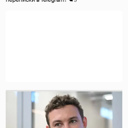
3
Никита Кологривый высказался насчёт
ИИ
1