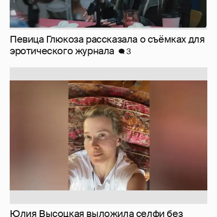
Юлия Высоцкая выложила селфи без
макияжа
2