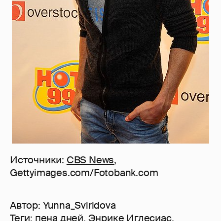
Источники:
CBS News
,
Gettyimages.com/Fotobank.com
Автор:
Yunna_Sviridova
Теги:
пена дней
,
Энрике Иглесиас
,