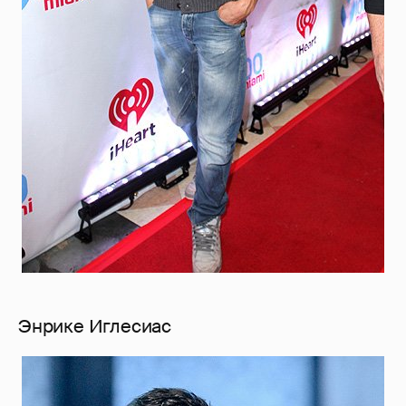
Энрике Иглесиас