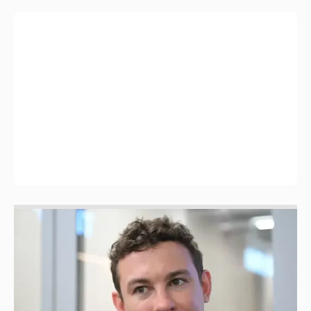
Никита Кологривый высказался насчёт
ИИ
1