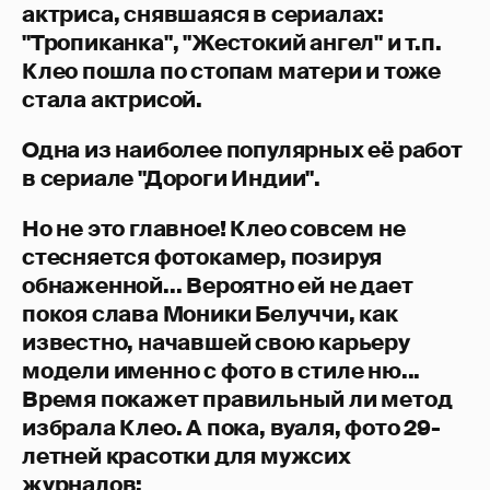
актриса, снявшаяся в сериалах:
"Тропиканка", "Жестокий ангел" и т.п.
Клео пошла по стопам матери и тоже
стала актрисой.
Одна из наиболее популярных её работ
в сериале "Дороги Индии".
Но не это главное! Клео совсем не
стесняется фотокамер, позируя
обнаженной... Вероятно ей не дает
покоя слава Моники Белуччи, как
известно, начавшей свою карьеру
модели именно с фото в стиле ню...
Время покажет правильный ли метод
избрала Клео. А пока, вуаля, фото 29-
летней красотки для мужсих
журналов: