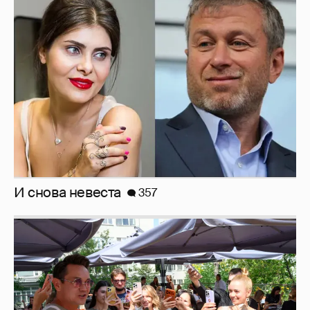
И снова невеста
357
Анастасия Гребенкина, Женя Малахова,
Оксана Русланова и другие гости
фестиваля «Баланс вкуса и ритма»:
рассматриваем летние образы