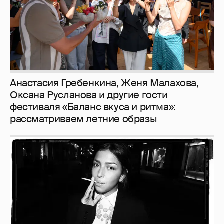
Рублёвские дочки
187