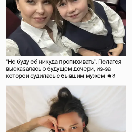
которой судилась с бывшим мужем
8
Молится о поездке на Бали: Диана
Шурыгина воцерковилась в СИЗО
7