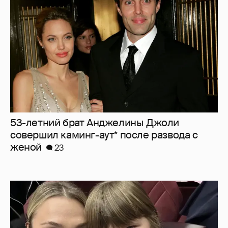
совершил каминг-аут* после развода с
женой
23
"Не буду её никуда пропихивать". Пелагея
высказалась о будущем дочери, из-за