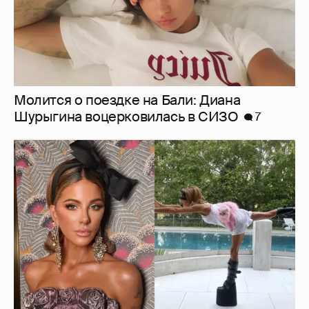
Ботинки на высокой платформе и
крашеный кот-компаньон: 53-летняя Кейт
Бекинсейл показала, как занимается
йогой
19