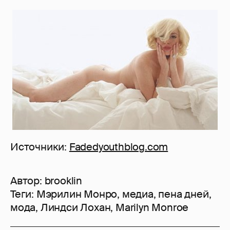
Источники:
Fadedyouthblog.com
Автор:
brooklin
Теги:
Мэрилин Монро
,
медиа
,
пена дней
,
мода
,
Линдси Лохан
,
Marilyn Monroe