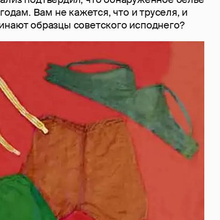
годам. Вам не кажется, что и труселя, и
инают образцы советского исподнего?