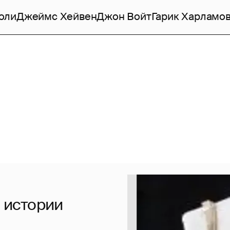
оли
Джеймс Хейвен
Джон Войт
Гарик Харламо
 истории