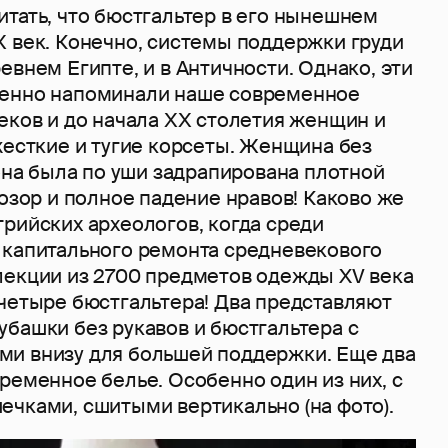
тать, что бюстгальтер в его нынешнем
Х век. Конечно, системы поддержки груди
евнем Египте, и в Античности. Однако, эти
ленно напоминали наше современное
еков и до начала ХХ столетия женщин и
жесткие и тугие корсеты. Женщина без
 она была по уши задрапирована плотной
позор и полное падение нравов! Каково же
рийских археологов, когда среди
 капитального ремонта средневекового
лекции из 2700 предметов одежды XV века
 четыре бюстгальтера! Два представляют
убашки без рукавов и бюстгальтера с
и внизу для большей поддержки. Еще два
ременное белье. Особенно один из них, с
ечками, сшитыми вертикально (на фото).