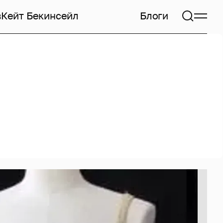
в
Кейт Бекинсейл
Блоги