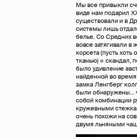
Мы все привыкли счи
виде нам подарил Х
существовали и в Др
системы лишь отда
белье. Со Средних в
вовсе затягивали в 
корсета (пусть хоть
тканью) = скандал, 
было удивление авст
найденной во время
замка Ленгберг кол
были обнаружены...
собой комбинации р
кружевными стежкам
очень похожи на сов
двумя льняными чаш