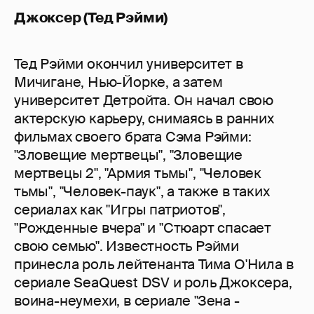
Джоксер (Тед Рэйми)
Тед Рэйми окончил университет в
Мичигане, Нью-Йорке, а затем
университет Детройта. Он начал свою
актерскую карьеру, снимаясь в ранних
фильмах своего брата Сэма Рэйми:
"Зловещие мертвецы", "Зловещие
мертвецы 2", "Армия тьмы", "Человек
тьмы", "Человек-паук", а также в таких
сериалах как "Игры патриотов",
"Рожденные вчера" и "Стюарт спасает
свою семью". Известность Рэйми
принесла роль лейтенанта Тима О'Нила в
сериале SeaQuest DSV и роль Джоксера,
воина-неумехи, в сериале "Зена -