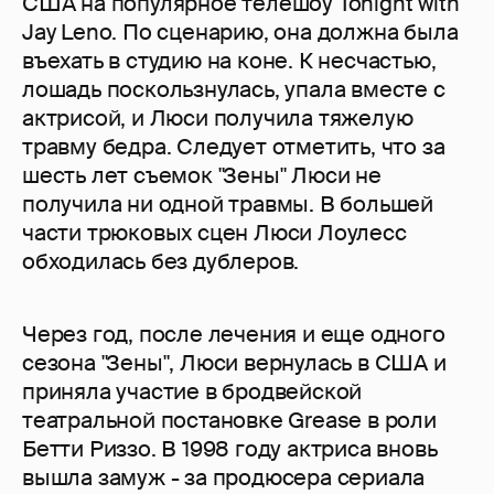
США на популярное телешоу Tonight with
Jay Leno. По сценарию, она должна была
въехать в студию на коне. К несчастью,
лошадь поскользнулась, упала вместе с
актрисой, и Люси получила тяжелую
травму бедра. Следует отметить, что за
шесть лет съемок "Зены" Люси не
получила ни одной травмы. В большей
части трюковых сцен Люси Лоулесс
обходилась без дублеров.
Через год, после лечения и еще одного
сезона "Зены", Люси вернулась в США и
приняла участие в бродвейской
театральной постановке Grease в роли
Бетти Риззо. В 1998 году актриса вновь
вышла замуж - за продюсера сериала