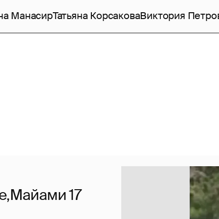
на Манасир
Татьяна Корсакова
Виктория Петро
е,Майами 17