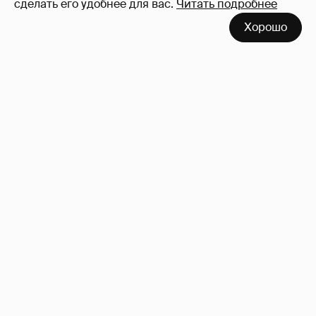
сделать его удобнее для вас.
Читать подробнее
Хорошо
Где и как отдыхают Ксения Собчак с
сыном, Тина Канделаки, Рената Литвинова
и экс-возлюбленные олигархов
71