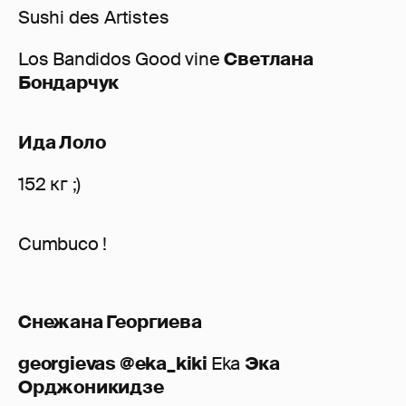
Sushi des Artistes
Los Bandidos Good vine
Светлана
Бондарчук
Ида Лоло
152 кг ;)
Cumbuco !
Снежана Георгиева
georgievas @eka_kiki
Eka
Эка
Орджоникидзе