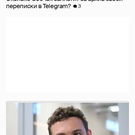
перeписки в Telegram?
3
Никита Кологривый высказался насчёт
ИИ
1