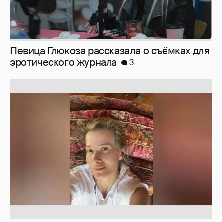
Юлия Высоцкая выложила селфи без
макияжа
2