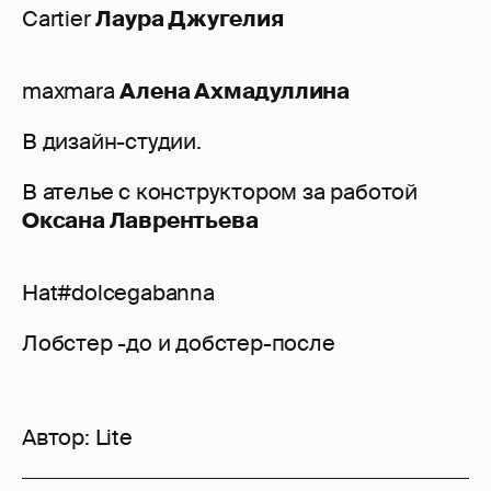
Cartier
Лаура Джугелия
maxmara
Алена Ахмадуллина
В дизайн-студии.
В ателье с конструктором за работой
Оксана Лаврентьева
Hat#dolcegabanna
Лобстер -до и добстер-после
Автор:
Lite