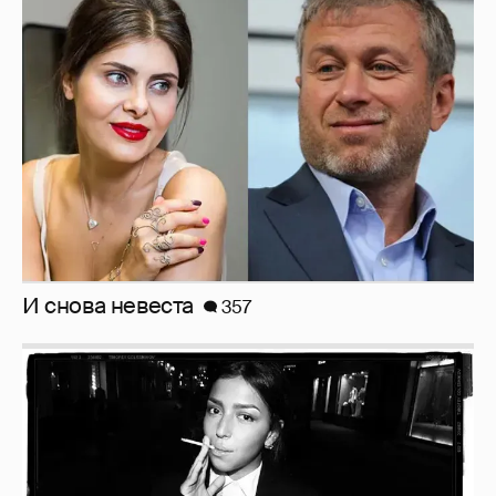
И снова невеста
357
Рублёвские дочки
187