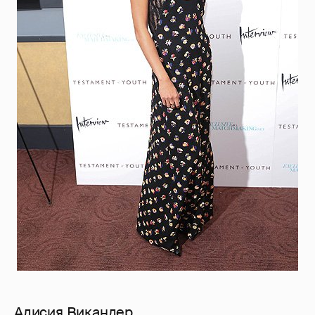
Алисия Викандер