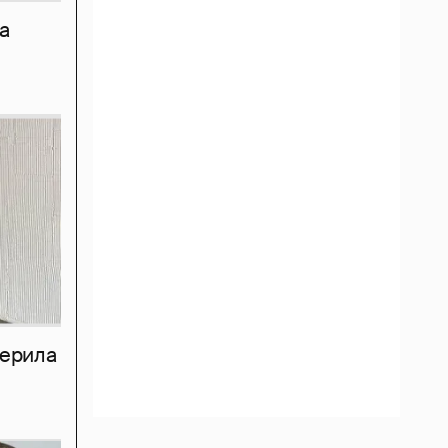
а
мерила