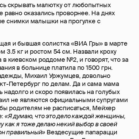
ась скрывать малютку от любопытных
е равно оказались проворнее. На днях
е снимки малышки на прогулке с
щая и бывшая солистка «ВИА Гры» в марте
м 3.5 кг и ростом 54 см. Назвали кроху
 в киевском роддоме №2, и говорят, что за
ния в больнице платила по 1500 грн.
адежды, Михаил Уржумцев, довольно
кт-Петербург по делам. Да и сама мама
 надолго и скоро появилась на голубых
хаил не являются официальными супругами
 бы родителям не расписаться, Мейхер
е:
«Я думаю, что это дело каждой женщины,
у как я тоже делаю некий выбор в своей
 он правильный»
Вездесущие папарацци