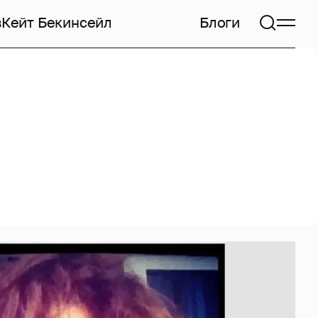
в
Кейт Бекинсейл
Блоги