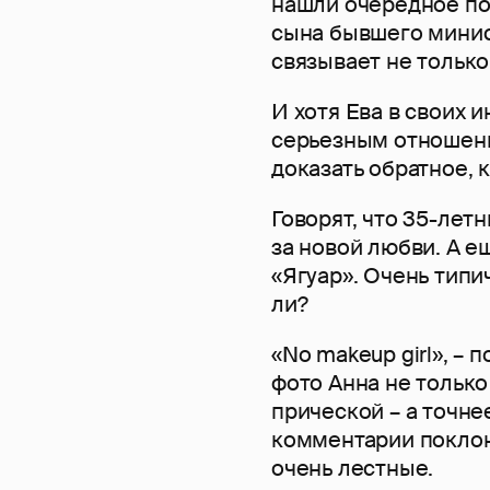
нашли очередное по
сына бывшего мини
связывает не только
И хотя Ева в своих и
серьезным отношени
доказать обратное, к
Говорят, что 35-лет
за новой любви. А е
«Ягуар». Очень типи
ли?
«No makeup girl», –
фото Анна не только
прической – а точне
комментарии поклон
очень лестные.