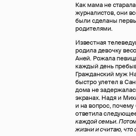
Как мама не старал
журналистов, они вс
были сделаны первы
родителями.
Известная телеведу
родила девочку весо
Аней. Рожала певица
каждый день пребыва
Гражданский муж Н
быстро улетел в Сан
дома не задержалась
экранах. Надя и Ми
и на вопрос, почему
ответила следующе
каждой семьи. Потом
жизни и считаю, что