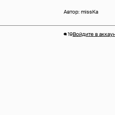
Автор:
missKa
19
Войдите в аккау