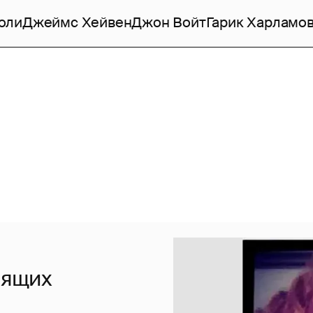
оли
Джеймс Хейвен
Джон Войт
Гарик Харламо
оящих