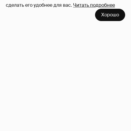
сделать его удобнее для вас.
Читать подробнее
Хорошо
Mia Boyka впервые рассказала, что росла в
семье пятидесятников
9