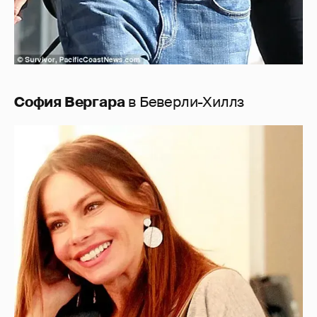
София Вергара
в Беверли-Хиллз