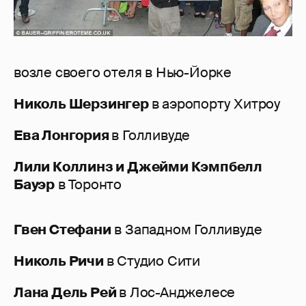
возле своего отеля в Нью-Йорке
Николь Шерзингер
в аэропорту Хитроу
Ева Лонгория
в Голливуде
Лили Коллинз и Джейми Кэмпбелл
Бауэр
в Торонто
Гвен Стефани
в Западном Голливуде
Николь Ричи
в Студио Сити
Лана Дель Рей
в Лос-Анджелесе