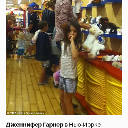
Дженнифер Гарнер
в Нью-Йорке