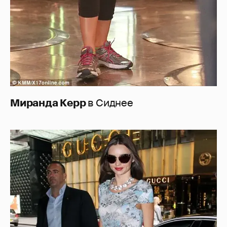
Миранда Керр
в Сиднее