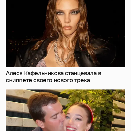
Алеся Кафельникова станцевала в
сниппете своего нового трека
Дочь главы ВЭБ. РФ и солистка Большого
Мария Шувалова показала редкое фото с
мужем
3