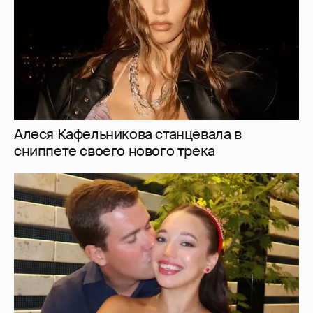
Дочь главы ВЭБ. РФ и солистка Большого
Мария Шувалова показала редкое фото с
мужем
1