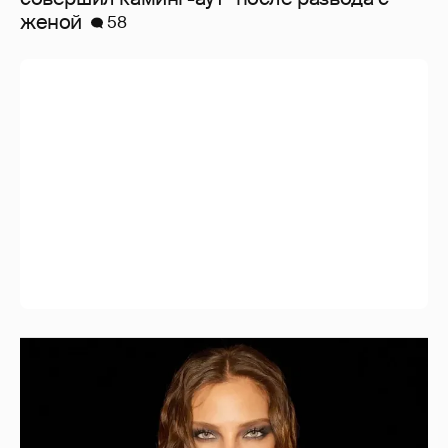
женой
58
Алеся Кафельникова станцевала в
сниппете своего нового трека