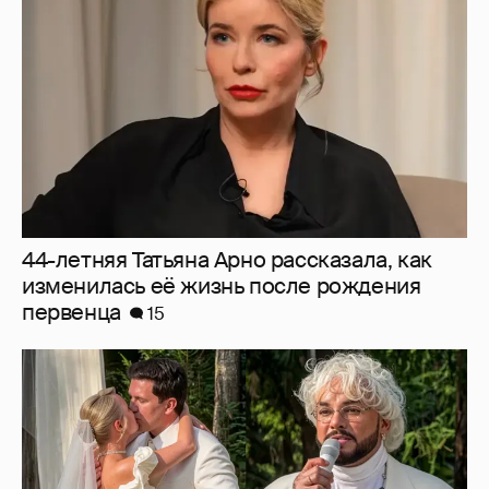
изменилась её жизнь после рождения
первенца
15
"Благословение" от Киркорова и слёзы
Галич: как прошла свадьба Клавы Коки и
Димы Масленникова
5