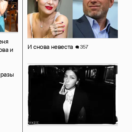
еня
И снова невеста
357
ова и
бразы