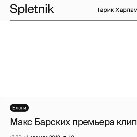
Гарик Харла
Блоги
Макс Барских премьера кли