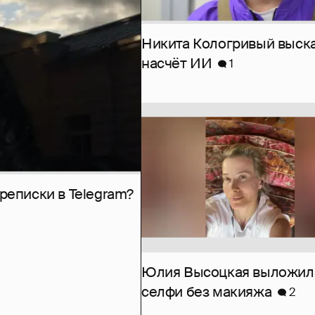
Никита Кологривый выск
насчёт ИИ
1
рeписки в Telegram?
Юлия Высоцкая выложил
селфи без макияжа
2