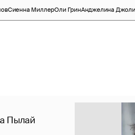
мов
Сиенна Миллер
Оли Грин
Анджелина Джол
па Пылай