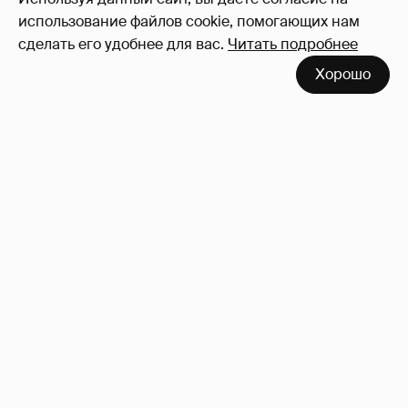
Войдите в аккаунт
, чтобы читать и
использование файлов cookie, помогающих нам
оставлять комментарии
сделать его удобнее для вас.
Читать подробнее
Хорошо
Где и как отдыхают Ксения Собчак с
сыном, Тина Канделаки, Рената Литвинова