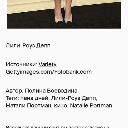
Лили-Роуз Депп
Источники:
Variety
,
Gettyimages.com/Fotobank.com
Автор:
Полина Воеводина
Теги:
пена дней
,
Лили-Роуз Депп
,
Натали Портман
,
кино
,
Natalie Portman
25
Используя данный сайт, вы даете согласие на