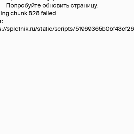
Попробуйте обновить страницу.
ing chunk 828 failed.
r:
s://spletnik.ru/static/scripts/51969365b0bf43cf261