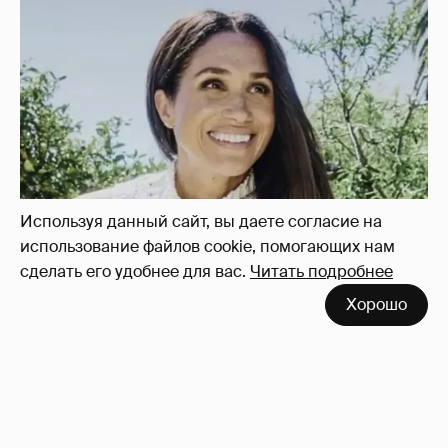
Используя данный сайт, вы даете согласие на
использование файлов cookie, помогающих нам
сделать его удобнее для вас.
Читать подробнее
Меган Маркл станцевала в короне в честь
Хорошо
своего 45-летия
8