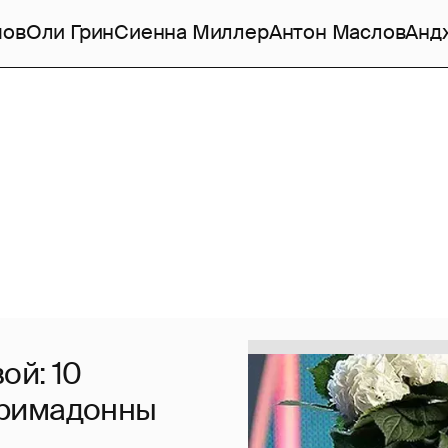
мов
Оли Грин
Сиенна Миллер
Антон Маслов
Анд
ой: 10
Примадонны