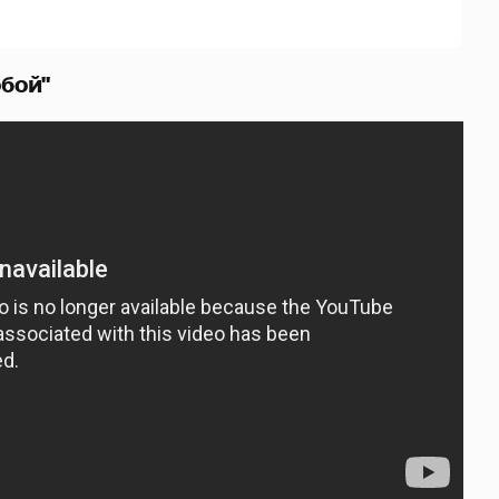
обой"