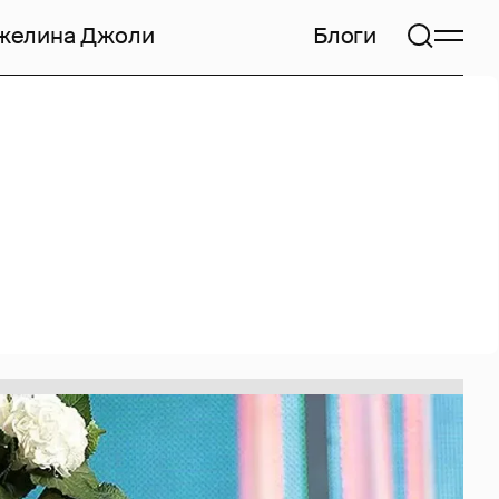
желина Джоли
Блоги