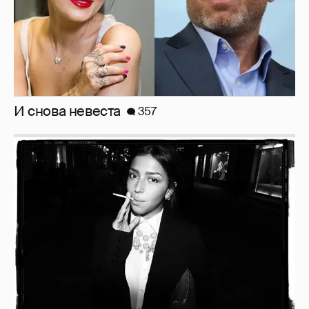
Рублёвские дочки
187