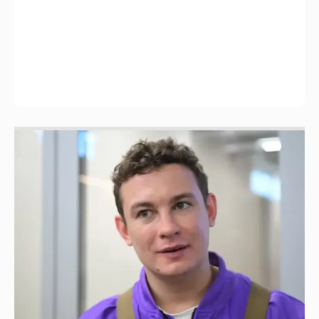
Никита Кологривый высказался насчёт
ИИ
1