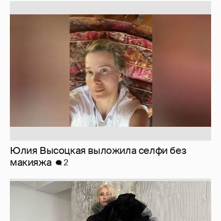
Юлия Высоцкая выложила селфи без
макияжа
2
Журналистка Сулим примерила новый
образ
6