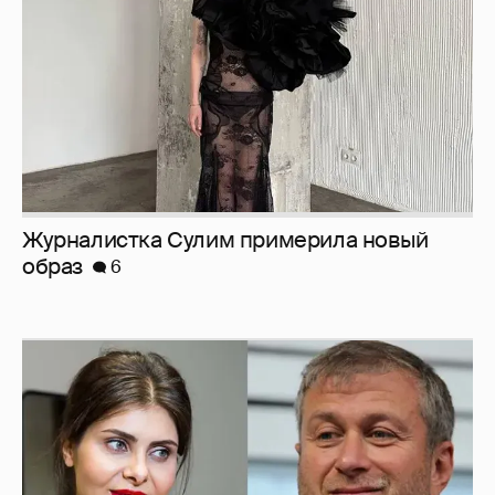
И снова невеста
357